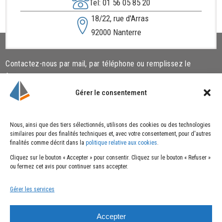
Tel: 01 56 05 85 20
18/22, rue d'Arras
92000 Nanterre
Contactez-nous par mail, par téléphone ou remplissez le
formulaire ci-dessous.
Gérer le consentement
Liens utiles
Cookies
Nous, ainsi que des tiers sélectionnés, utilisons des cookies ou des technologies
similaires pour des finalités techniques et, avec votre consentement, pour d'autres
Qui sommes-nous ?
Politique de cookies
finalités comme décrit dans la
politique relative aux cookies
.
Nos actualités
Cliquez sur le bouton « Accepter » pour consentir. Cliquez sur le bouton « Refuser »
Nous rejoindre
ou fermez cet avis pour continuer sans accepter.
Nous contacter
Gérer les services
Mentions
Suivez-nous
Accepter