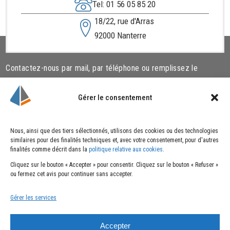
Tel: 01 56 05 85 20
18/22, rue d'Arras
92000 Nanterre
Contactez-nous par mail, par téléphone ou remplissez le
formulaire ci-dessous.
Gérer le consentement
Liens utiles
Cookies
Nous, ainsi que des tiers sélectionnés, utilisons des cookies ou des technologies
similaires pour des finalités techniques et, avec votre consentement, pour d'autres
Qui sommes-nous ?
Politique de cookies
finalités comme décrit dans la
politique relative aux cookies
.
Nos actualités
Cliquez sur le bouton « Accepter » pour consentir. Cliquez sur le bouton « Refuser »
Nous rejoindre
ou fermez cet avis pour continuer sans accepter.
Nous contacter
Gérer les services
Mentions
Suivez-nous
Accepter