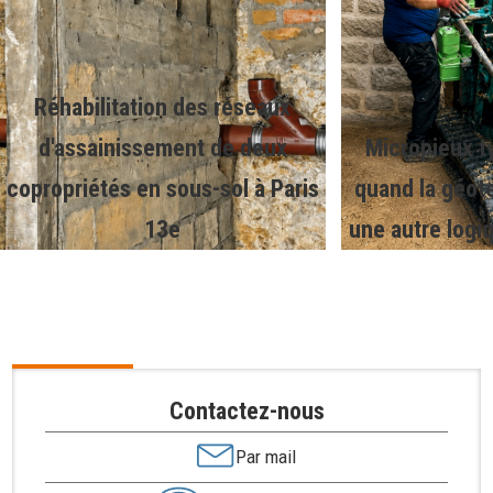
Réhabilitation des réseaux
d'assainissement de deux
Micropieux ty
copropriétés en sous-sol à Paris
quand la géot
13e
une autre logi
Contactez-nous
Par mail