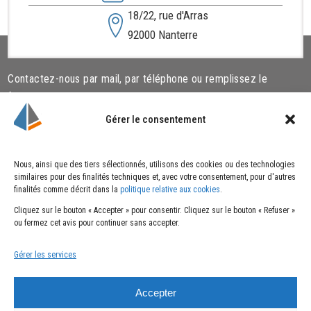
18/22, rue d'Arras
92000 Nanterre
Contactez-nous par mail, par téléphone ou remplissez le
formulaire ci-dessous.
Gérer le consentement
Liens utiles
Cookies
Nous, ainsi que des tiers sélectionnés, utilisons des cookies ou des technologies
similaires pour des finalités techniques et, avec votre consentement, pour d'autres
Qui sommes-nous ?
Politique de cookies
finalités comme décrit dans la
politique relative aux cookies
.
Nos actualités
Cliquez sur le bouton « Accepter » pour consentir. Cliquez sur le bouton « Refuser »
Nous rejoindre
ou fermez cet avis pour continuer sans accepter.
Nous contacter
Gérer les services
Mentions
Suivez-nous
Accepter
Mentions légales