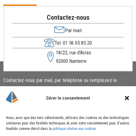
Contactez-nous
Par mail
Tel: 01 56 05 85 20
18/22, rue d'Arras
92000 Nanterre
Contactez-nous par mail, par téléphone ou remplissez le
formulaire ci-dessous.
Gérer le consentement
Liens utiles
Cookies
Nous, ainsi que des tiers sélectionnés, utilisons des cookies ou des technologies
similaires pour des finalités techniques et, avec votre consentement, pour d'autres
Qui sommes-nous ?
Politique de cookies
finalités comme décrit dans la
politique relative aux cookies
.
Nos actualités