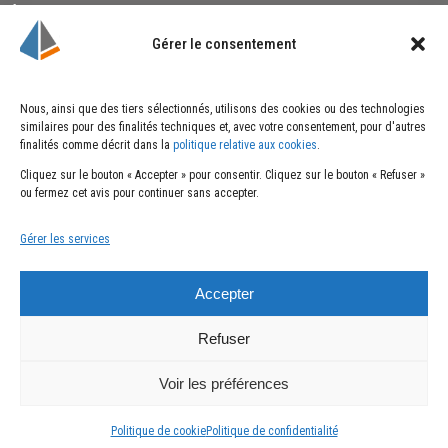
formulaire ci-dessous.
Gérer le consentement
Liens utiles
Cookies
Nous, ainsi que des tiers sélectionnés, utilisons des cookies ou des technologies
similaires pour des finalités techniques et, avec votre consentement, pour d'autres
Qui sommes-nous ?
Politique de cookies
finalités comme décrit dans la
politique relative aux cookies
.
Nos actualités
Cliquez sur le bouton « Accepter » pour consentir. Cliquez sur le bouton « Refuser »
Nous rejoindre
ou fermez cet avis pour continuer sans accepter.
Nous contacter
Gérer les services
Mentions
Suivez-nous
Accepter
Mentions légales
Politique de
Refuser
confidentialité
Voir les préférences
© Groupe GCBTP
2026
- Réalisé par Quentin Barrault - Notre partenaire
Bureau d'études
Politique de cookie
Politique de confidentialité
structure PRATEC